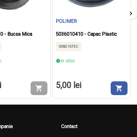
POLIMER
0 - Bucsa Mica
5036010410 - Capac Plastic
008216TEC
c
in stoc
i
5,00 lei
panie
Contact