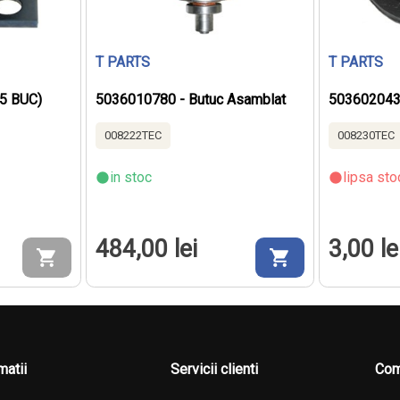
T PARTS
T PARTS
25 BUC)
5036010780 - Butuc Asamblat
503602043
008222TEC
008230TEC
in stoc
lipsa sto
484,00 lei
3,00 le
matii
Servicii clienti
Com