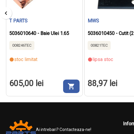
T PARTS
MWS
5036010640 - Baie Ulei 1.65
5036010450 - Cutit (
008246TEC
00821TEC
stoc limitat
lipsa stoc
605,00 lei
88,97 lei
Infor
Ai intrebari? Contacteaza-ne!