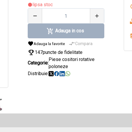
lipsa stoc
Adauga in cos
Compara
Adauga la favorite
147
puncte de fidelitate
Piese cositori rotative
Categorie:
poloneze
Distribuie: