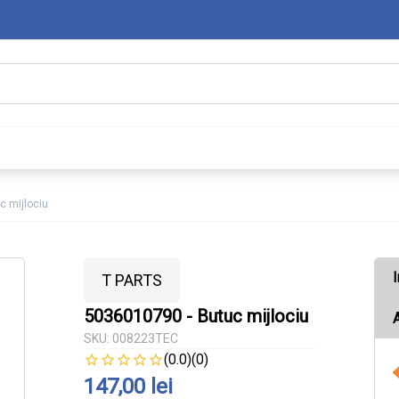
c mijlociu
I
T PARTS
5036010790 - Butuc mijlociu
A
SKU:
008223TEC
(0.0)
(0)
147,00 lei