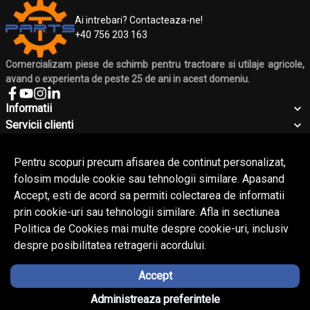
Ai intrebari? Contacteaza-ne!
+40 756 203 163
Comercializam piese de schimb pentru tractoare si utilaje agricole,
avand o experienta de peste 25 de ani in acest domeniu.
Informatii
Servicii clienti
Companie
Contact
Pentru scopuri precum afisarea de continut personalizat,
folosim module cookie sau tehnologii similare. Apasand
Accept, esti de acord sa permiti colectarea de informatii
© Copyright 2026 Silmecom.
Toate drepturile rezervate.
prin cookie-uri sau tehnologii similare. Afla in sectiunea
Politica de Cookies mai multe despre cookie-uri, inclusiv
despre posibilitatea retragerii acordului.
Accept
Solutie eCommerce
powered by
Ai nevoie de ajutor?
Administreaza preferintele
BrowserID: