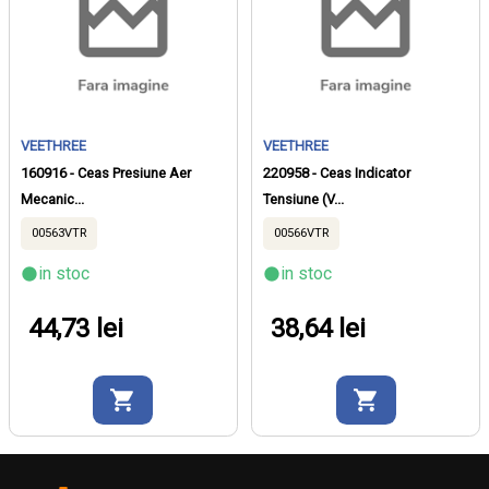
VEETHREE
VEETHREE
160916 - Ceas Presiune Aer
220958 - Ceas Indicator
Mecanic...
Tensiune (v...
00563VTR
00566VTR
in stoc
in stoc
44,73 lei
38,64 lei