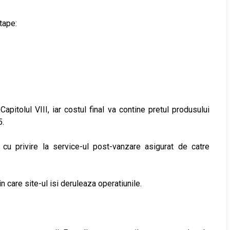
tape:
apitolul VIII, iar costul final va contine pretul produsului
5.
l cu privire la service-ul post-vanzare asigurat de catre
 care site-ul isi deruleaza operatiunile.