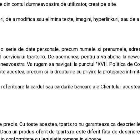
e din contul dumneavoastra de utilizator, creat pe site.
tori, de a modifica sau elimina texte, imagini, hyperlinkuri, sau de
ita o serie de date personale, precum numele si prenumele, adresa
al serviciului tparts.ro. De asemenea, pentru a va abona la news
avoastra. Va rugam sa navigati la punctul "XVII. Politica de Confi
site acestea, precum si la drepturile cu privire la protejarea intim
i referitoare la cardul sau cardurile bancare ale Clientului, aceste
e precis. Cu toate acestea, tparts.ro nu garanteaza ca descrieril
Daca un produs oferit de tparts.ro este diferit fata de descriere
i in conformitate cu legislatia romana in vigoare.