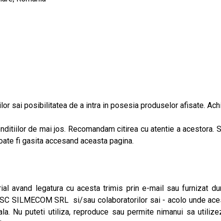
lor sai posibilitatea de a intra in posesia produselor afisate. A
Conditiilor de mai jos. Recomandam citirea cu atentie a acestor
poate fi gasita accesand aceasta pagina.
rial avand legatura cu acesta trimis prin e-mail sau furnizat d
in SC SILMECOM SRL si/sau colaboratorilor sai - acolo unde acest
uala. Nu puteti utiliza, reproduce sau permite nimanui sa utili