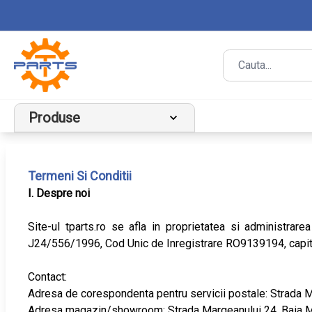
Produse
Termeni Si Conditii
I. Despre noi
Site-ul tparts.ro se afla in proprietatea si administr
J24/556/1996, Cod Unic de Inregistrare RO9139194, capit
Contact:
Adresa de corespondenta pentru servicii postale: Strada 
Adresa magazin/showroom: Strada Margeanului 24, Baia 