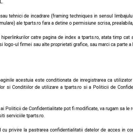
L.
au tehnici de incadrare (framing techniques in sensul limbajului
formulare) ale tparts.ro fara a detine o permisiune scrisa, preala
iperlinkurilor catre pagina de index a tparts.ro, atata timp cat 
i logo-ul firmei sau alte proprietati grafice, sau marci ca parte a 
aginile acestuia este conditionata de inregistrarea ca utilizator (
 si Conditiilor de utilizare a tparts.ro si a Politicii de Confid
 ai Politicii de Confidentialitate pot fi modificate, va rugam sa le r
i serviciile tparts.ro.
l cu privire la pastrarea confidentialitatii datelor de acces in 