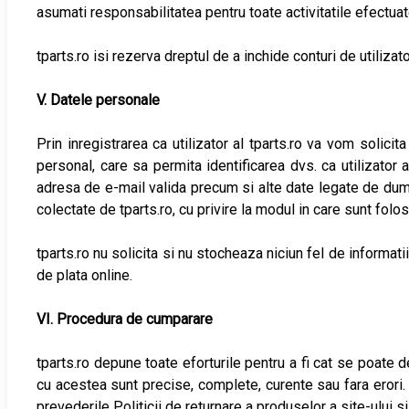
asumati responsabilitatea pentru toate activitatile efectuat
tparts.ro isi rezerva dreptul de a inchide conturi de utiliza
V. Datele personale
Prin inregistrarea ca utilizator al tparts.ro va vom solic
personal, care sa permita identificarea dvs. ca utilizator 
adresa de e-mail valida precum si alte date legate de dumne
colectate de tparts.ro, cu privire la modul in care sunt folo
tparts.ro nu solicita si nu stocheaza niciun fel de informati
de plata online.
VI. Procedura de cumparare
tparts.ro depune toate eforturile pentru a fi cat se poate d
cu acestea sunt precise, complete, curente sau fara erori. 
prevederile Politicii de returnare a produselor a site-ului s