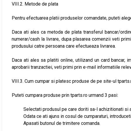
VIII.2. Metode de plata
Pentru efectuarea platii produselor comandate, puteti alege
Daca ati ales ca metoda de plata transferul bancar/ordinul 
numerar/cash la livrare, dupa plasarea comenzii veti prim
produsului catre persoana care efectueaza livrarea.
Daca ati ales sa platiti online, utilizand un card bancar,
aprobarii tranzactiei, veti primi prin e-mail informatiile re
VIII.3. Cum cumpar si platesc produse de pe site-ul tparts.
Puteti cumpara produse prin tparts.ro urmand 3 pasi:
Selectati produsul pe care doriti sa-l achizitionati s
Odata ce ati ajuns in cosul de cumparaturi, introducet
Apasati butonul de trimitere comanda.