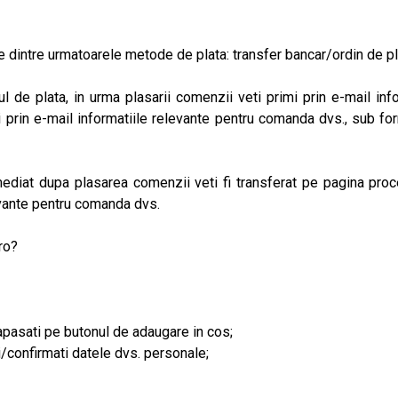
 dintre urmatoarele metode de plata: transfer bancar/ordin de plat
de plata, in urma plasarii comenzii veti primi prin e-mail infor
i prin e-mail informatiile relevante pentru comanda dvs., sub f
 imediat dupa plasarea comenzii veti fi transferat pe pagina pr
levante pentru comanda dvs.
ro?
i apasati pe butonul de adaugare in cos;
i/confirmati datele dvs. personale;