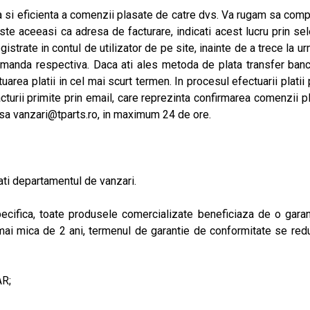
si eficienta a comenzii plasate de catre dvs. Va rugam sa comple
este aceeasi ca adresa de facturare, indicati acest lucru prin se
gistrate in contul de utilizator de pe site, inainte de a trece la 
omanda respectiva. Daca ati ales metoda de plata transfer bancar
area platii in cel mai scurt termen. In procesul efectuarii platii
acturii primite prin email, care reprezinta confirmarea comenzii 
esa
vanzari@tparts.ro
, in maximum 24 de ore.
ati departamentul de vanzari.
ecifica, toate produsele comercializate beneficiaza de o gara
mai mica de 2 ani, termenul de garantie de conformitate se redu
AR;