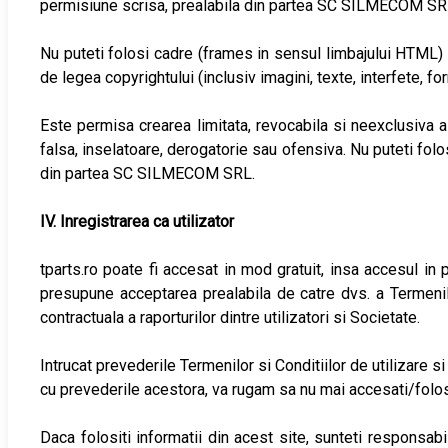
permisiune scrisa, prealabila din partea SC SILMECOM SR
Nu puteti folosi cadre (frames in sensul limbajului HTML) s
de legea copyrightului (inclusiv imagini, texte, interfete, 
Este permisa crearea limitata, revocabila si neexclusiva a h
falsa, inselatoare, derogatorie sau ofensiva. Nu puteti folos
din partea SC SILMECOM SRL.
IV. Inregistrarea ca utilizator
tparts.ro poate fi accesat in mod gratuit, insa accesul in p
presupune acceptarea prealabila de catre dvs. a Termenilor
contractuala a raporturilor dintre utilizatori si Societate.
Intrucat prevederile Termenilor si Conditiilor de utilizare si
cu prevederile acestora, va rugam sa nu mai accesati/folosit
Daca folositi informatii din acest site, sunteti responsabi