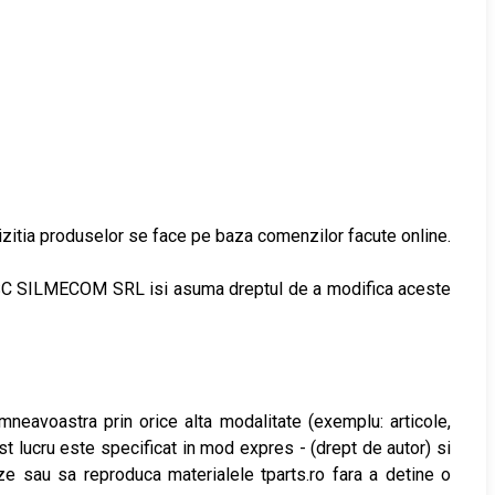
chizitia produselor se face pe baza comenzilor facute online.
a. SC SILMECOM SRL isi asuma dreptul de a modifica aceste
umneavoastra prin orice alta modalitate (exemplu: articole,
 lucru este specificat in mod expres - (drept de autor) si
zeze sau sa reproduca materialele tparts.ro fara a detine o