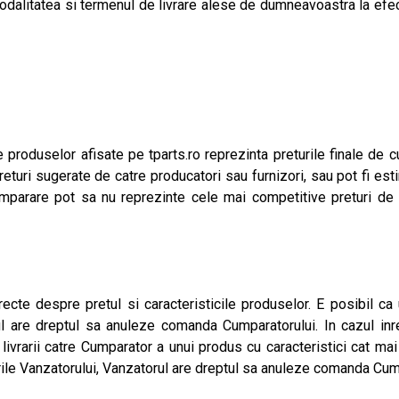
modalitatea si termenul de livrare alese de dumneavoastra la e
ile produselor afisate pe tparts.ro reprezinta preturile finale d
returi sugerate de catre producatori sau furnizori, sau pot fi esti
e cumparare pot sa nu reprezinte cele mai competitive preturi
recte despre pretul si caracteristicile produselor. E posibil ca 
ul are dreptul sa anuleze comanda Cumparatorului. In cazul inr
livrarii catre Cumparator a unui produs cu caracteristici cat ma
le Vanzatorului, Vanzatorul are dreptul sa anuleze comanda Cump