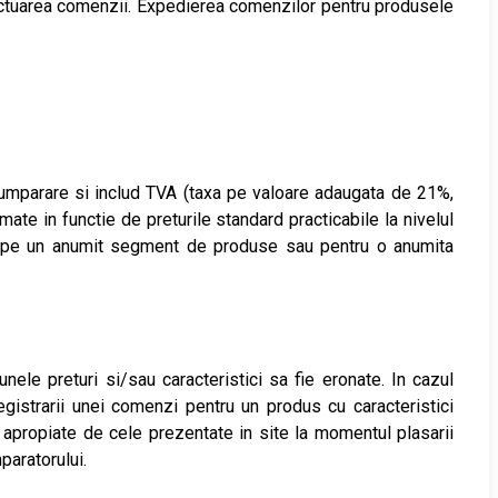
fectuarea comenzii. Expedierea comenzilor pentru produsele
e cumparare si includ TVA (taxa pe valoare adaugata de 21%,
mate in functie de preturile standard practicabile la nivelul
 de pe un anumit segment de produse sau pentru o anumita
unele preturi si/sau caracteristici sa fie eronate. In cazul
egistrarii unei comenzi pentru un produs cu caracteristici
i apropiate de cele prezentate in site la momentul plasarii
aratorului.