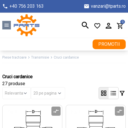
+40 756 203 163
vanzari@tparts.ro
0
PROMOTII
Piese tractoare
Transmisie
Cruci cardanice
Cruci cardanice
27 produse