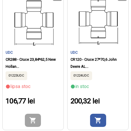
UDC
UDC
CR288 - Cruce 23,84*62,5 New
CR120 - Cruce 27*70,6 John
Hollan...
Deere AL...
01223UDC
01224UDC
lipsa stoc
in stoc
106,77 lei
200,32 lei