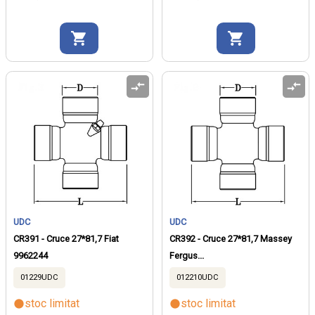
UDC
UDC
CR391 - Cruce 27*81,7 Fiat
CR392 - Cruce 27*81,7 Massey
9962244
Fergus...
01229UDC
012210UDC
stoc limitat
stoc limitat