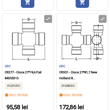
UDC
UDC
CR277 - Cruce 27*74,6 Fiat
CR351 - Cruce 27*81,7 New
84355315
Holland 8...
01227UDC
01228UDC
stoc limitat
stoc limitat
95,58 lei
172,86 lei