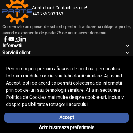
Ai intrebari? Contacteaza-ne!
+40 756 203 163
Comercializam piese de schimb pentru tractoare si utilaje agricole,
avand o experienta de peste 25 de ani in acest domeniu.
Informatii
Servicii clienti
Companie
Contact
Pentru scopuri precum afisarea de continut personalizat,
folosim module cookie sau tehnologii similare. Apasand
Accept, esti de acord sa permiti colectarea de informatii
© Copyright 2026 Silmecom.
Toate drepturile rezervate.
prin cookie-uri sau tehnologii similare. Afla in sectiunea
Politica de Cookies mai multe despre cookie-uri, inclusiv
despre posibilitatea retragerii acordului.
Accept
Solutie eCommerce
powered by
Ai nevoie de ajutor?
Administreaza preferintele
BrowserID: