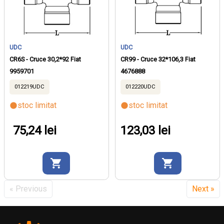
UDC
UDC
CR6S - Cruce 30,2*92 Fiat
CR99 - Cruce 32*106,3 Fiat
9959701
4676888
012219UDC
012220UDC
stoc limitat
stoc limitat
75,24 lei
123,03 lei
« Previous
Next »