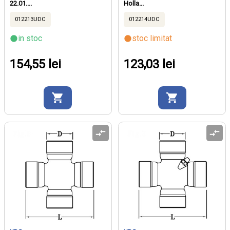
22.01....
Holla...
012213UDC
012214UDC
in stoc
stoc limitat
154,55 lei
123,03 lei