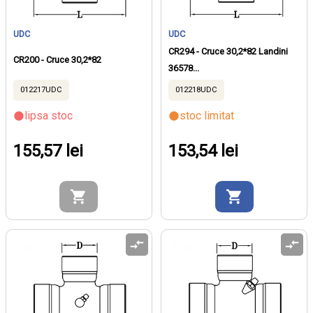
UDC
UDC
CR294 - Cruce 30,2*82 Landini
CR200 - Cruce 30,2*82
36578...
012217UDC
012218UDC
lipsa stoc
stoc limitat
155,57 lei
153,54 lei