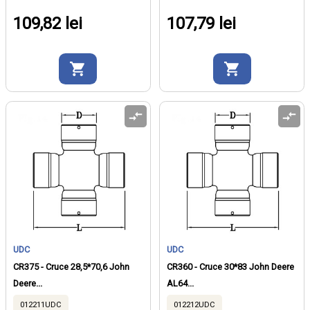
109,82 lei
107,79 lei
UDC
UDC
CR375 - Cruce 28,5*70,6 John
CR360 - Cruce 30*83 John Deere
Deere...
AL64...
012211UDC
012212UDC