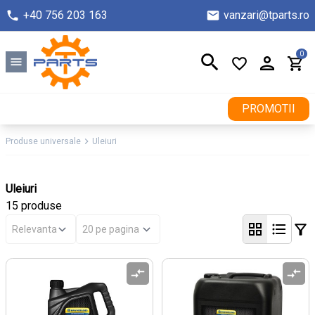
+40 756 203 163
vanzari@tparts.ro
0
PROMOTII
Produse universale
Uleiuri
Uleiuri
15 produse