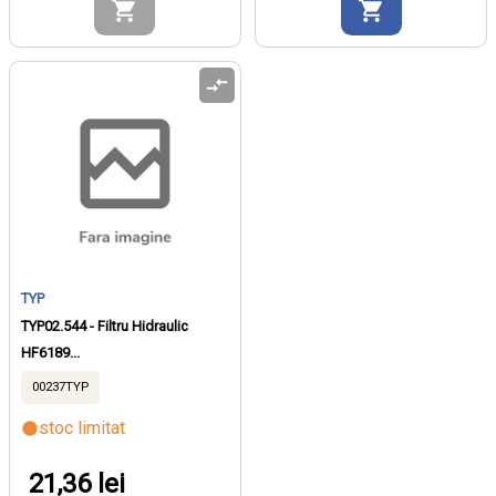
TYP
TYP02.544 - Filtru Hidraulic
HF6189...
00237TYP
stoc limitat
21,36 lei