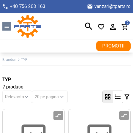
+40 756 203 163
vanzari@tparts.ro
0
PROMOTII
Branduri
TYP
TYP
7 produse