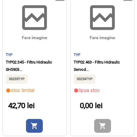
TYP
TYP
TYP02.345 - Filtru Hidraulic
TYP02.463 - Filtru Hidraulic
SH5903...
Servod...
00233TYP
00234TYP
stoc limitat
lipsa stoc
42,70 lei
0,00 lei